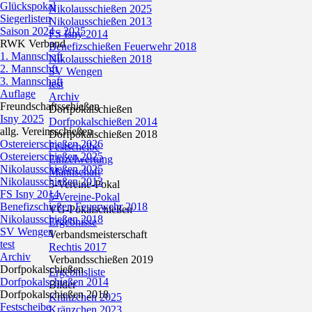
Glückspokal
Nikolausschießen 2025
Siegerlisten
Nikolausschießen 2013
Saison 2024 - 2025
FS Isny 2014
RWK Verband
Benefizschießen Feuerwehr 2018
1. Mannschaft
Nikolausschießen 2018
2. Mannschft
SV Wengen
3. Mannschaft
test
Auflage
Archiv
Freundschaftsschießen
Dorfpokalschießen
Isny 2025
Dorfpokalschießen 2014
allg. Vereinsschießen
Dorfpokalschießen 2018
Ostereierschießen 2026
Festscheibe
Ostereierschießen 2025
Einzelwertung
Nikolausschießen 2025
Mannschaft
Nikolausschießen 2013
5-Vereine-Pokal
FS Isny 2014
5-Vereine-Pokal
Benefizschießen Feuerwehr 2018
VG-Pokalschießen
Nikolausschießen 2018
Ergebnisse
SV Wengen
Verbandsmeisterschaft
test
Rechtis 2017
Archiv
Verbandsschießen 2019
Dorfpokalschießen
Ergebnisliste
Dorfpokalschießen 2014
Bilder
Dorfpokalschießen 2018
Kränzchen 2025
Festscheibe
Kränzchen 2023