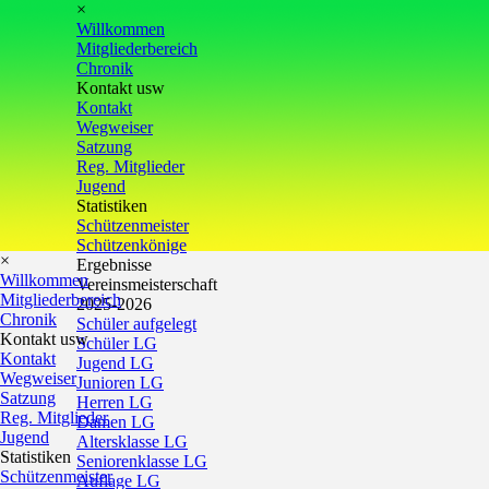
×
Willkommen
Mitgliederbereich
Chronik
Kontakt usw
Kontakt
Wegweiser
Satzung
Reg. Mitglieder
Jugend
Statistiken
Schützenmeister
Schützenkönige
×
Ergebnisse
Willkommen
Vereinsmeisterschaft
Mitgliederbereich
2025-2026
Chronik
Schüler aufgelegt
Kontakt usw
Schüler LG
Kontakt
Jugend LG
Wegweiser
Junioren LG
Satzung
Herren LG
Reg. Mitglieder
Damen LG
Jugend
Altersklasse LG
Statistiken
Seniorenklasse LG
Schützenmeister
Auflage LG