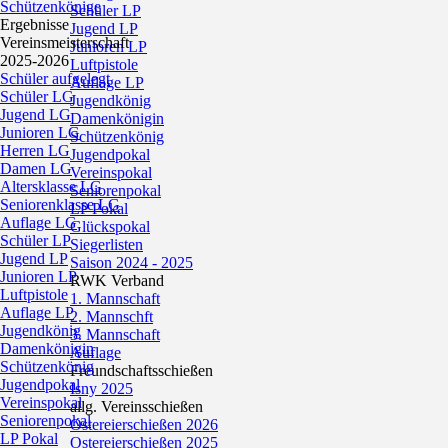
Schützenkönige
Schüler LP
Ergebnisse
Jugend LP
Vereinsmeisterschaft
Junioren LP
2025-2026
Luftpistole
Schüler aufgelegt
Auflage LP
Schüler LG
Jugendkönig
Jugend LG
Damenkönigin
Junioren LG
Schützenkönig
Herren LG
Jugendpokal
Damen LG
Vereinspokal
Altersklasse LG
Seniorenpokal
Seniorenklasse LG
LP Pokal
Auflage LG
Glückspokal
Schüler LP
Siegerlisten
Jugend LP
Saison 2024 - 2025
Junioren LP
RWK Verband
Luftpistole
1. Mannschaft
Auflage LP
2. Mannschft
Jugendkönig
3. Mannschaft
Damenkönigin
Auflage
Schützenkönig
Freundschaftsschießen
Jugendpokal
Isny 2025
Vereinspokal
allg. Vereinsschießen
Seniorenpokal
Ostereierschießen 2026
LP Pokal
Ostereierschießen 2025