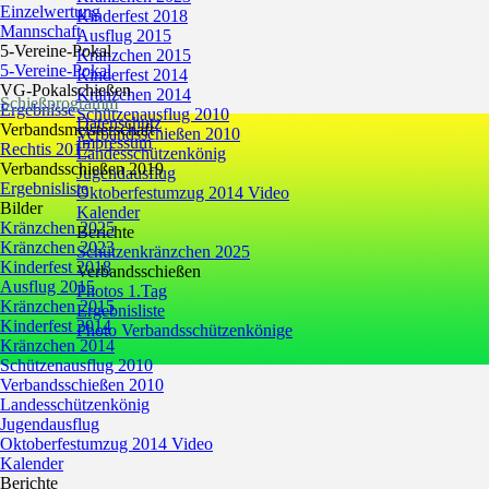
Einzelwertung
Kinderfest 2018
Mannschaft
Ausflug 2015
5-Vereine-Pokal
Kränzchen 2015
5-Vereine-Pokal
Kinderfest 2014
VG-Pokalschießen
Kränzchen 2014
Schießprogramm
Ergebnisse
Schützenausflug 2010
Datenschutz
Verbandsmeisterschaft
Verbandsschießen 2010
Impressum
Rechtis 2017
Landesschützenkönig
Verbandsschießen 2019
Jugendausflug
Ergebnisliste
Oktoberfestumzug 2014 Video
Bilder
Kalender
Kränzchen 2025
Berichte
Kränzchen 2023
Schützenkränzchen 2025
Kinderfest 2018
Verbandsschießen
Ausflug 2015
Photos 1.Tag
Kränzchen 2015
Ergebnisliste
Kinderfest 2014
Photo Verbandsschützenkönige
Kränzchen 2014
Schützenausflug 2010
Verbandsschießen 2010
Landesschützenkönig
Jugendausflug
Oktoberfestumzug 2014 Video
Kalender
Berichte