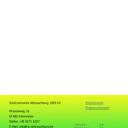
Impressum
Schützenverein Alttrauchburg 1899 e.V.
Datenschutzerklärung
Pfründeweg 28
87480 Kleinweiler
Telefon: +49 8375 8197
Heute:
29
E-Mail: info@sv-alttrauchburg.de