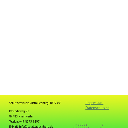
Impressum
Schützenverein Alttrauchburg 1899 e.V.
Datenschutzerklärung
Pfründeweg 28
87480 Kleinweiler
Telefon: +49 8375 8197
Heute:
9
E-Mail: info@sv-alttrauchburg.de