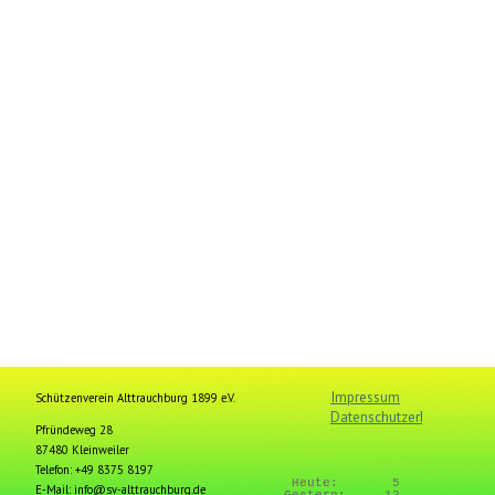
Impressum
Schützenverein Alttrauchburg 1899 e.V.
Datenschutzerklärung
Pfründeweg 28
87480 Kleinweiler
Telefon: +49 8375 8197
Heute:
5
E-Mail: info@sv-alttrauchburg.de